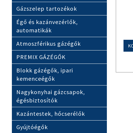
Gázszelep tartozékok
Égő és kazánvezérlők,
automatikák
Atmoszférikus gázégők
K
PREMIX GÁZÉGŐK
Blokk gázégők, ipari
kemenceégők
Nagykonyhai gázcsapok,
égésbiztosítók
Kazántestek, hőcserélők
Gyújtóégők