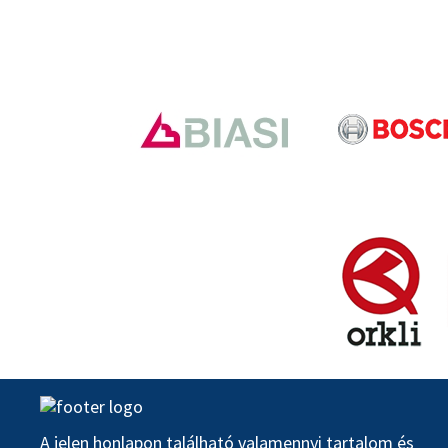
A jelen honlapon található valamennyi tartalom és