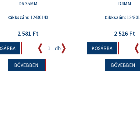
D6.35MM
D4MM
Cikkszám:
12430140
Cikkszám:
124301
2 581 Ft
2 526 Ft
db
OSÁRBA
KOSÁRBA
BŐVEBBEN
BŐVEBBEN