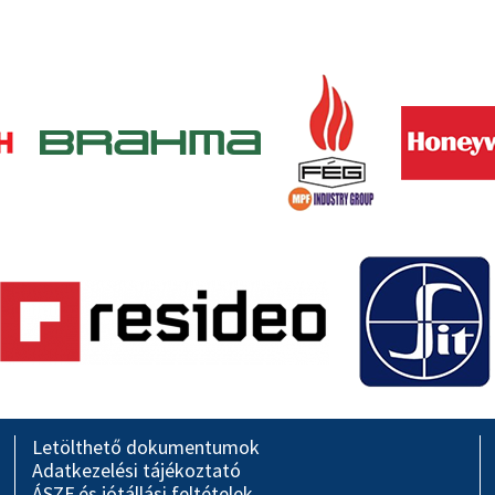
Letölthető dokumentumok
Adatkezelési tájékoztató
ÁSZF és jótállási feltételek