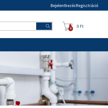
Bejelentkezés
Regisztráció
0 Ft
0