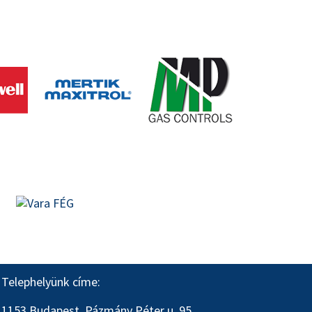
Telephelyünk címe:
1153 Budapest, Pázmány Péter u. 95.