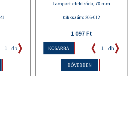
Lampart elektróda, 70 mm
41
Cikkszám:
206-012
1 097 Ft
db
db
KOSÁRBA
BŐVEBBEN