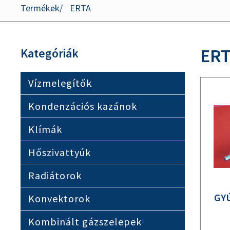
Termékek
ERTA
ER
Kategóriák
Vízmelegítők
Kondenzációs kazánok
Klímák
Hőszivattyúk
Radiátorok
GY
Konvektorok
Kombinált gázszelepek