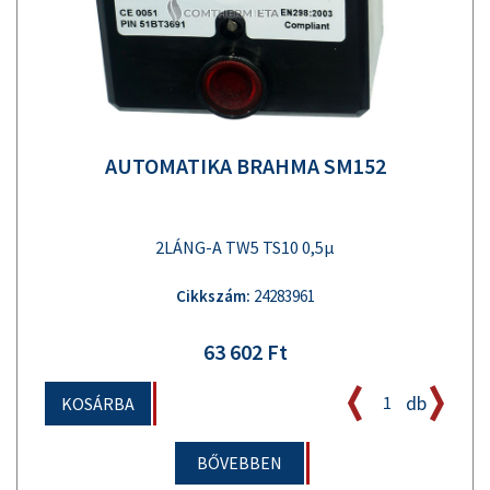
AUTOMATIKA BRAHMA SM152
2LÁNG-A TW5 TS10 0,5µ
Cikkszám:
24283961
63 602 Ft
db
KOSÁRBA
BŐVEBBEN