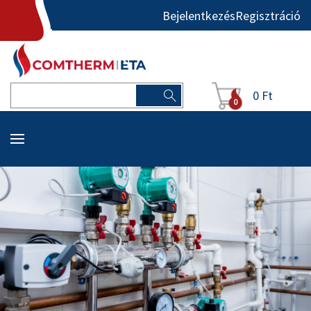
Bejelentkezés
Regisztráció
0 Ft
0