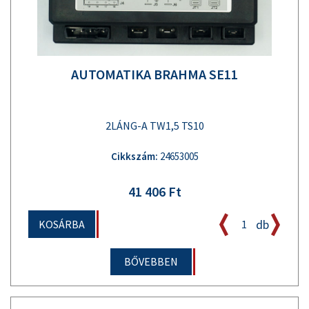
AUTOMATIKA BRAHMA SE11
2LÁNG-A TW1,5 TS10
Cikkszám:
24653005
41 406 Ft
db
KOSÁRBA
BŐVEBBEN