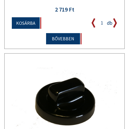
2 719 Ft
db
KOSÁRBA
BŐVEBBEN