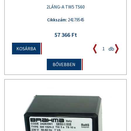
2LÁNG-A TW5 TS60
Cikkszám:
24179545
57 366 Ft
db
KOSÁRBA
BŐVEBBEN