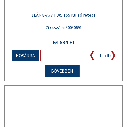
1LÁNG-A/V TW5 TS5 Külső retesz
Cikkszám:
30030691
64 884 Ft
db
KOSÁRBA
BŐVEBBEN