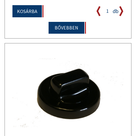
db
KOSÁRBA
BŐVEBBEN