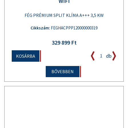
WIFI
FÉG PRÉMIUM SPLIT KLÍMA A+++ 3,5 KW
Cikkszám:
FEGHACPPP120000000319
329 899 Ft
db
KOSÁRBA
BŐVEBBEN