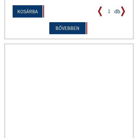
db
KOSÁRBA
BŐVEBBEN