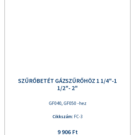
SZŰRŐBETÉT GÁZSZŰRŐHÖZ 1 1/4"-1
1/2"- 2"
GF040, GF050 -hez
Cikkszám:
FC-3
9 906 Ft