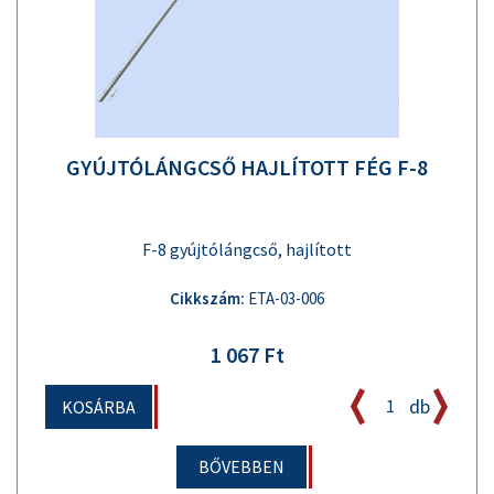
GYÚJTÓLÁNGCSŐ HAJLÍTOTT FÉG F-8
F-8 gyújtólángcső, hajlított
Cikkszám:
ETA-03-006
1 067 Ft
db
KOSÁRBA
BŐVEBBEN