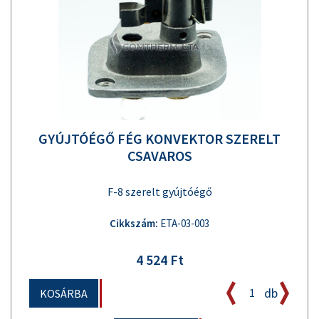
GYÚJTÓÉGŐ FÉG KONVEKTOR SZERELT
CSAVAROS
F-8 szerelt gyújtóégő
Cikkszám:
ETA-03-003
4 524 Ft
db
KOSÁRBA