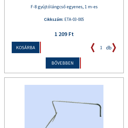
F-8 gyújtólángcső egyenes, 1 m-es
Cikkszám:
ETA-03-005
1 209 Ft
db
KOSÁRBA
BŐVEBBEN