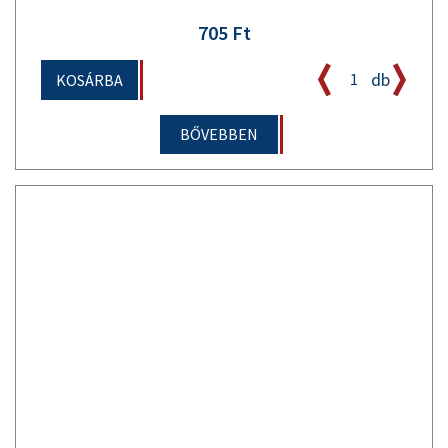
705 Ft
db
KOSÁRBA
BŐVEBBEN