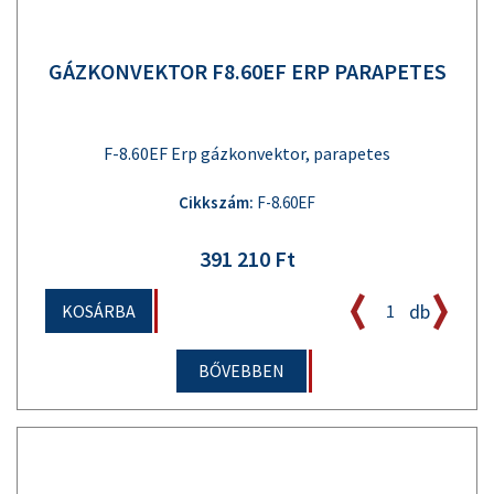
GÁZKONVEKTOR F8.60EF ERP PARAPETES
F-8.60EF Erp gázkonvektor, parapetes
Cikkszám:
F-8.60EF
391 210 Ft
db
KOSÁRBA
BŐVEBBEN