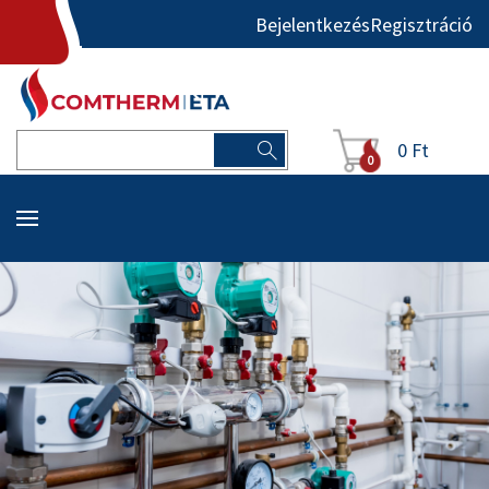
Bejelentkezés
Regisztráció
0 Ft
0