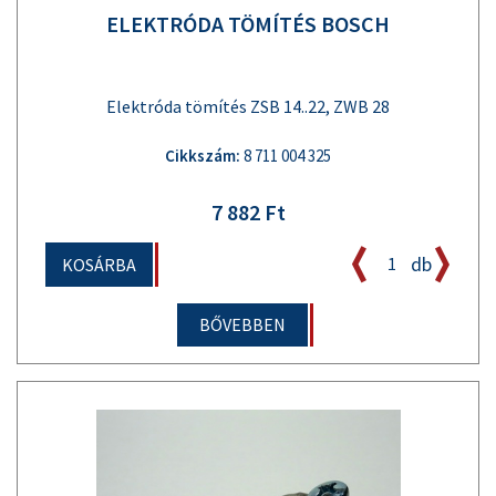
ELEKTRÓDA TÖMÍTÉS BOSCH
Elektróda tömítés ZSB 14..22, ZWB 28
Cikkszám:
8 711 004 325
7 882 Ft
db
KOSÁRBA
BŐVEBBEN