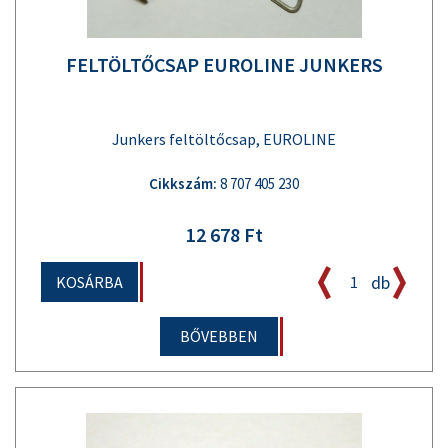
FELTÖLTŐCSAP EUROLINE JUNKERS
Junkers feltöltőcsap, EUROLINE
Cikkszám:
8 707 405 230
12 678 Ft
db
KOSÁRBA
BŐVEBBEN