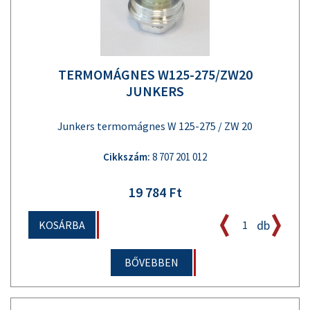
TERMOMÁGNES W125-275/ZW20
JUNKERS
Junkers termomágnes W 125-275 / ZW 20
Cikkszám:
8 707 201 012
19 784 Ft
db
KOSÁRBA
BŐVEBBEN