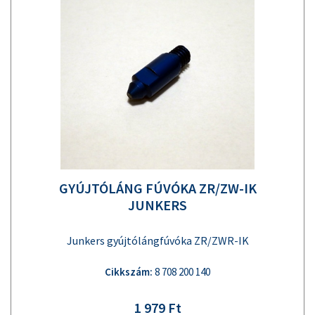
GYÚJTÓLÁNG FÚVÓKA ZR/ZW-IK
JUNKERS
Junkers gyújtólángfúvóka ZR/ZWR-IK
Cikkszám:
8 708 200 140
1 979 Ft