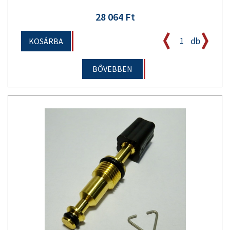
28 064 Ft
db
KOSÁRBA
BŐVEBBEN