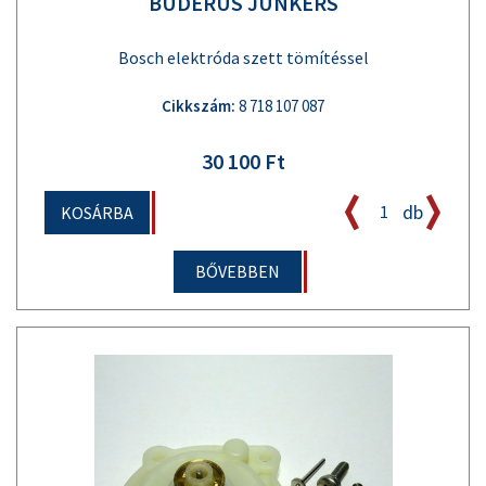
BUDERUS JUNKERS
Bosch elektróda szett tömítéssel
Cikkszám:
8 718 107 087
30 100 Ft
db
KOSÁRBA
BŐVEBBEN