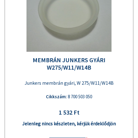
MEMBRÁN JUNKERS GYÁRI
W275/W11/W14B
Junkers membrán gyári, W 275/W11/W14B
Cikkszám:
8 700 503 050
1 532 Ft
Jelenleg nincs készleten, kérjük érdeklődjön