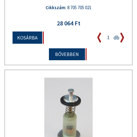
Cikkszám:
8 705 705 021
28 064 Ft
db
KOSÁRBA
BŐVEBBEN