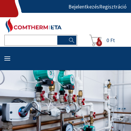
Bejelentkezés
Regisztráció
0 Ft
0