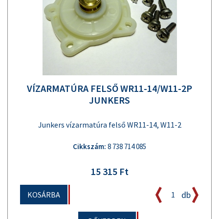
VÍZARMATÚRA FELSŐ WR11-14/W11-2P
JUNKERS
Junkers vízarmatúra felső WR11-14, W11-2
Cikkszám:
8 738 714 085
15 315 Ft
db
KOSÁRBA