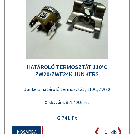
HATÁROLÓ TERMOSZTÁT 110°C
ZW20/ZWE24K JUNKERS
Junkers határoló termosztát, 110C, ZW20
Cikkszám:
8 717 206 162
6 741 Ft
db
KOSÁRBA