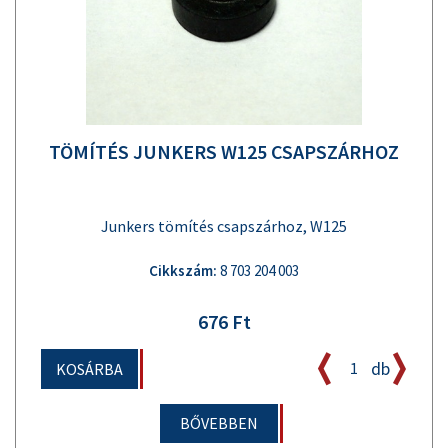
TÖMÍTÉS JUNKERS W125 CSAPSZÁRHOZ
Junkers tömítés csapszárhoz, W125
Cikkszám:
8 703 204 003
676 Ft
db
KOSÁRBA
BŐVEBBEN