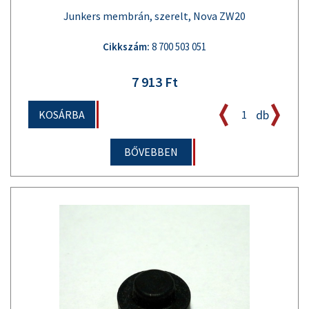
Junkers membrán, szerelt, Nova ZW20
Cikkszám:
8 700 503 051
7 913 Ft
db
KOSÁRBA
BŐVEBBEN