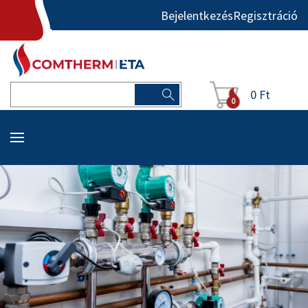
Bejelentkezés
Regisztráció
0 Ft
0