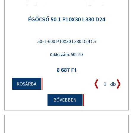
ÉGŐCSŐ 50.1 P10X30 L330 D24
50-1-600 P10X30 L330 D24 C5
Cikkszám:
501193
8 687 Ft
db
KOSÁRBA
BŐVEBBEN