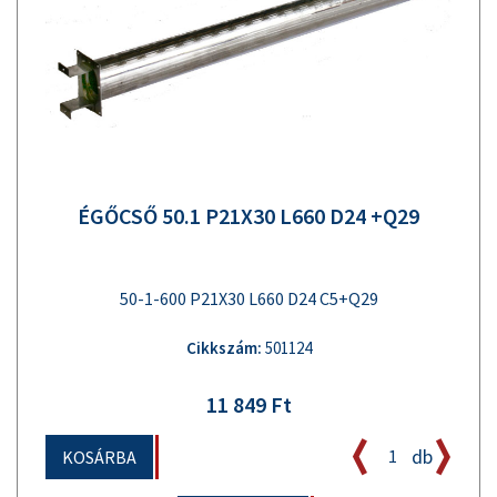
ÉGŐCSŐ 50.1 P21X30 L660 D24 +Q29
50-1-600 P21X30 L660 D24 C5+Q29
Cikkszám:
501124
11 849 Ft
db
KOSÁRBA