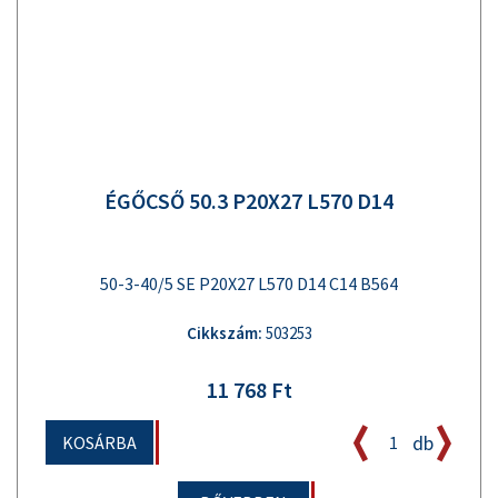
ÉGŐCSŐ 50.3 P20X27 L570 D14
50-3-40/5 SE P20X27 L570 D14 C14 B564
Cikkszám:
503253
11 768 Ft
db
KOSÁRBA