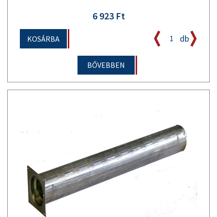
6 923 Ft
db
KOSÁRBA
BŐVEBBEN