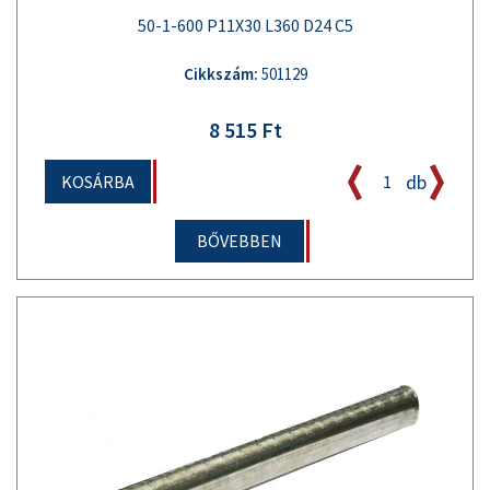
50-1-600 P11X30 L360 D24 C5
Cikkszám:
501129
8 515 Ft
db
KOSÁRBA
BŐVEBBEN