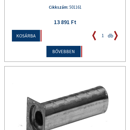
Cikkszám:
501161
13 891 Ft
db
KOSÁRBA
BŐVEBBEN