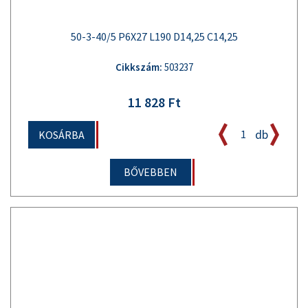
50-3-40/5 P6X27 L190 D14,25 C14,25
Cikkszám:
503237
11 828 Ft
db
KOSÁRBA
BŐVEBBEN